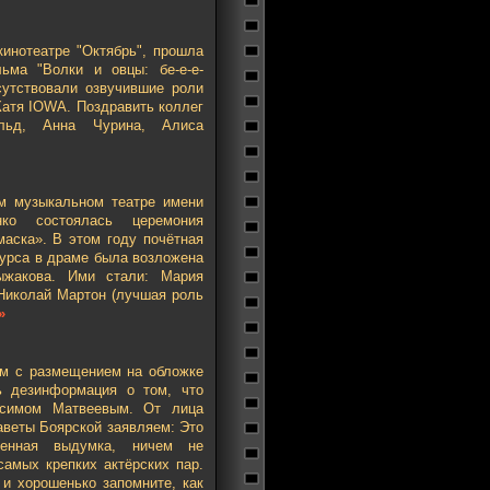
кинотеатре "Октябрь", прошла
ьма "Волки и овцы: бе-е-е-
сутствовали озвучившие роли
Катя IOWA. Поздравить коллег
льд, Анна Чурина, Алиса
м музыкальном театре имени
нко состоялась церемония
маска». В этом году почётная
курса в драме была возложена
ыжакова. Ими стали: Мария
 Николай Мартон (лучшая роль
»
ём с размещением на обложке
сь дезинформация о том, что
ксимом Матвеевым. От лица
аветы Боярской заявляем: Это
венная выдумка, ничем не
самых крепких актёрских пар.
 и хорошенько запомните, как