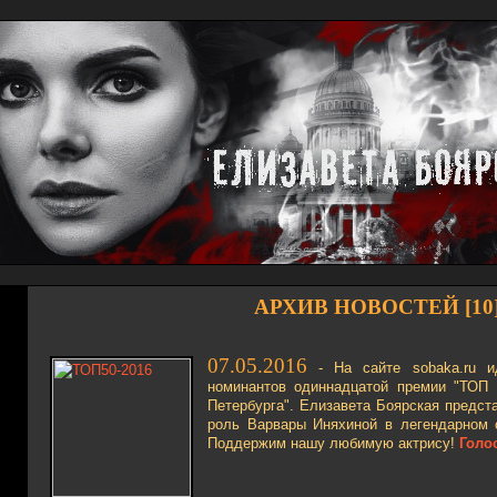
АРХИВ НОВОСТЕЙ [10
07.05.2016
- На сайте sobaka.ru ид
номинантов одиннадцатой премии "ТОП
Петербурга". Елизавета Боярская предста
роль Варвары Иняхиной в легендарном с
Поддержим нашу любимую актрису!
Голо