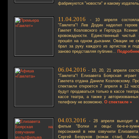
фабрикуются "новости" и какому издатель
11.04.2016
- 10 апреля состоялас
"Гамлета"! Лев Додин наделил героев
Гамлет Козловского и Гертруда Ксении
кровожадности. Единственный чистый 
прошёл на одном дыхании. Овации не с
брал за руку каждого из артистов и по
заново представляя публике...
Подробнее
06.04.2016
- 10, 20, 21 апреля сост
"Гамлета"! Елизавета Боярская играе
Гамлета отдана Даниле Козловскому. Пр
спектакли откроется 7 апреля в 12 час
будут продаваться только в кассе театра.
кассе театра, а также у авторизованны
телефону не возможно.
О спектакле »
04.03.2016
- 28 апреля выходит в 
фильм "Волки и овцы: бе-е-е-зумн
персонажей в нем озвучили Елизавета 
Сергей Безруков (вожак стаи), Алекс