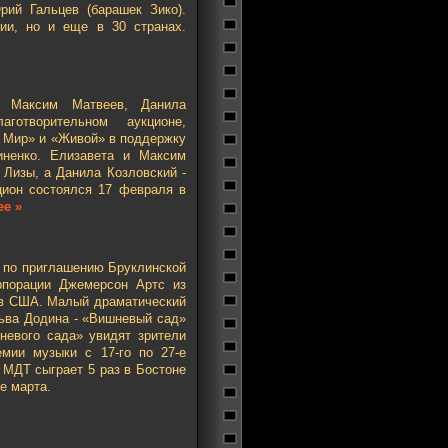
рий Гальцев (барашек Зико).
ии, но и еще в 30 странах.
 Максим Матвеев, Данила
готворительном аукционе,
 Мир» и «Живой» в поддержку
иненко. Елизавета и Максим
 Лизы, а Данила Козловский -
ион состоялся 17 февраля в
е »
а по приглашению Бруклинской
рпорации Джемерсон Артс из
 в США. Малый драматический
Льва Додина - «Вишневый сад»
невого сада» увидят зрители
мии музыки с 17-го по 27-е
 МДТ сыграет 5 раз в Бостоне
-е марта.