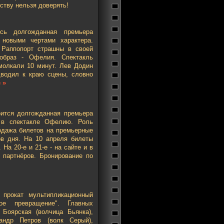
ству нельзя доверять!
ь долгожданная премьера
 новыми чертами характера.
 Раппопорт страшны в своей
образ - Офелия. Спектакль
молкали 10 минут. Лев Додин
дводил к краю сцены, словно
 »
оится долгожданная премьера
т в спектакле Офелию. Роль
одажа билетов на премьерные
ов дня. На 10 апреля билеты
 На 20-е и 21-е - на сайте и в
х партнёров. Бронирование по
прокат мультипликационный
ое превращение". Главных
Боярская (волчица Бьянка),
андр Петров (волк Серый),