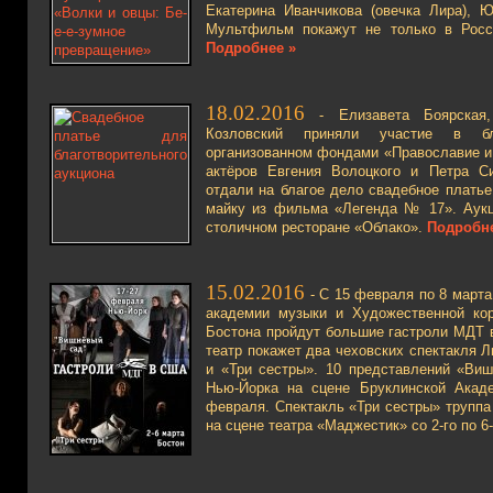
Екатерина Иванчикова (овечка Лира), Ю
Мультфильм покажут не только в Росс
Подробнее »
18.02.2016
- Елизавета Боярская,
Козловский приняли участие в бла
организованном фондами «Православие и
актёров Евгения Волоцкого и Петра С
отдали на благое дело свадебное платье
майку из фильма «Легенда № 17». Аукц
столичном ресторане «Облако».
Подробне
15.02.2016
- C 15 февраля по 8 март
академии музыки и Художественной ко
Бостона пройдут большие гастроли МДТ
театр покажет два чеховских спектакля 
и «Три сестры». 10 представлений «Виш
Нью-Йорка на сцене Бруклинской Акаде
февраля. Спектакль «Три сестры» труппа
на сцене театра «Маджестик» со 2-го по 6