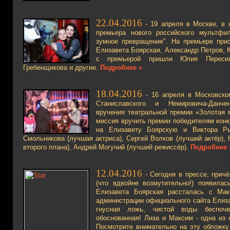
22.04.2016
- 19 апреля в Москве, в 
премьера нового российского мультфил
зумное превращение". На премьере при
Елизавета Боярская, Александр Петров, 
с премьерой пришли Юлия Переси
Гребенщикова и другие.
Подробнее »
18.04.2016
- 16 апреля в Московско
Станиславского и Немировича-Данче
вручения театральной премии «Золотая 
миссия вручить премии победителям кон
на Елизавету Боярскую и Виктора Р
Смольникова (лучшая актриса), Сергей Волков (лучший актёр),
второго плана), Андрей Могучий (лучший режиссёр).
Подробнее 
12.04.2016
- Сегодня в прессе, прич
(что вдвойне возмутительно!) появила
Елизавета Боярская рассталась с Ма
администрации официального сайта Елиз
гнусная ложь, чистой воды беспоч
обоснованная! Лиза и Максим - одна из 
Посмотрите внимательно на эту обложку