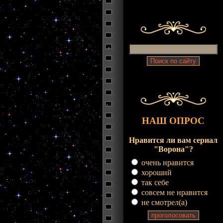
НАШ ОПРОС
Нравится ли вам сериал
"Ворона"?
очень нравится
хороший
так себе
совсем не нравится
не смотрел(a)