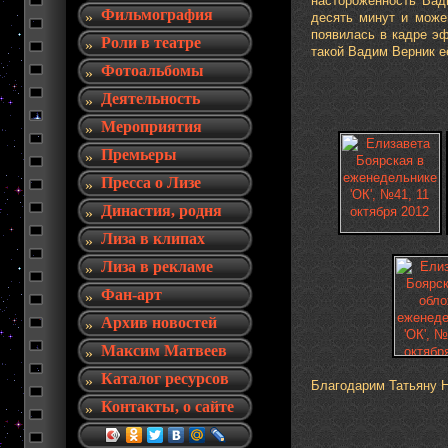
настороженность Вад
Фильмография
десять минут и можем
появилась в кадре эф
Роли в театре
такой Вадим Верник е
Фотоальбомы
Деятельность
Мероприятия
Премьеры
Пресса о Лизе
Династия, родня
Лиза в клипах
Лиза в рекламе
Фан-арт
Архив новостей
Максим Матвеев
Каталог ресурсов
Благодарим Татьяну Н
Контакты, о сайте