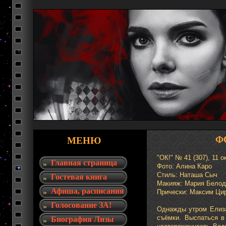
Ф
МЕНЮ
"ОК!" № 41 (307), 11 о
Главная страница
Фото: Алина Каро
Стиль: Наташа Сыч
Гостевая книга
Макияж: Мария Белод
Афиша, расписания
Прически: Максим Ци
Голосование ЗА!
Однажды утром Елиза
съёмки. Выспаться в
Биография Лизы