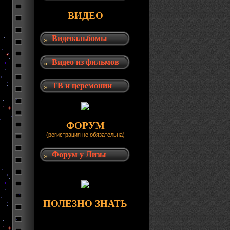
ВИДЕО
Видеоальбомы
Видео из фильмов
ТВ и церемонии
ФОРУМ
(регистрация не обязательна)
Форум у Лизы
ПОЛЕЗНО ЗНАТЬ