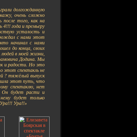
сыграли долгожданную
кажу, очень сложно
 после того, как на
 4!!! года и премьеру
увствую усталость и
 рождал с нами этот
, кто начинал с нами
ошел до конца, своих
 людей в моей жизни,
рамовича Додина. Мы
ак и радости. Но это
то этот спектакль не
мый ? тяжёлый выпуск
рошла этот путь, что
ому спектаклю, нет
. Он будет расти и
 нему будет только
Ура!!! Ура!!»