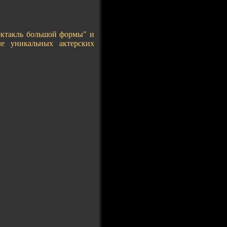
ектакль большой формы" и
ле уникальных актерских