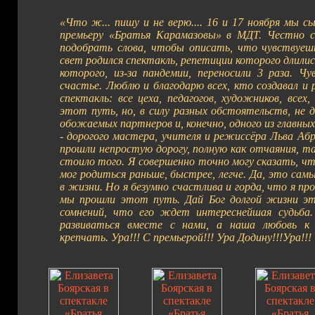
«Что ж... пишу и не верю.... 16 и 17 ноября мы 
премьеру «Братья Карамазовы» в МДТ. Честно с
подобрать слова, чтобы описать, что чувствуешь
свет родился спектакль, репетиции которого длились
которого, из-за пандемии, переносили 3 раза. Ч
счастье. Люблю и благодарю всех, кто создавал и
спектакль: все цеха, педагогов, художников, всех
этот путь, но, в силу разных обстоятельств, не д
обожаемых партнеров и, конечно, одного из главных
- дорогого мастера, учителя и режиссёра Льва Аб
прошли непростую дорогу, полную как отчаяния, т
стоило того. Я совершенно точно могу сказать, ч
мог родиться раньше, быстрее, легче. Да, это са
в жизни. Но я безумно счастлива и горда, что я п
мы прошли этот путь. Дай Бог долгой жизни эт
сомнений, что его ждет интереснейшая судьба
развиваться вместе с нами, а наша любовь к
крепчать. Ура!!! С премьерой!!! Ура Додину!!!Ура!!! 