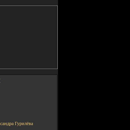
Ы
ксандра Гурилёва