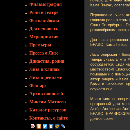
почерк, для меня по
Фильмография
Кама Гинкас, совпала!
Роли в театре
Первоцелью была акт
главную роль в этом 
Фотоальбомы
Санкт-Петербурга - Т
Деятельность
режиссёрском простра
Мероприятия
Два часа роскошного
Премьеры
БРАВО, Кама Гинкас, 
Пресса о Лизе
Лиза Боярская - бол
теперь сказала, что 
Династия, родня
обсуждается. Сидя на
Лиза в клипах
мастерством! Спасибо
помощью и с помощью 
Лиза в рекламе
автор очерка и Кама
Вами в неравном бра
Фан-арт
соучастница.
Архив новостей
Много можно говорит
Максим Матвеев
прекрасный для мен
Актёр Актёрович Актё
Каталог ресурсов
БРАВО, БРАВИССИМО!
Контакты, о сайте
долгое время!