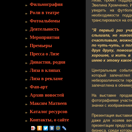
Лизы, проект поддер
Фильмография
Эвелина Хромченко, И
увидеть на футбол
Роли в театре
необходимости подд
транслировался на от
Фотоальбомы
Деятельность
"Я первый раз уч
слышала, но нико
Мероприятия
счастливым, можно
Премьеры
по чуть-чуть, и по
друг другу, помо
Пресса о Лизе
хорошее, и жить в
имею к этому какое
Династия, родня
Лиза в клипах
Центральным событи
который запечатлел
Лиза в рекламе
небезразличности ге
запечатлена в обним
Фан-арт
Архив новостей
На выставке прода
фотографиями участн
Максим Матвеев
значки с изображение
Каталог ресурсов
Презентация выставки
Контакты, о сайте
даже для хозяев ве
презентации представ
бизнеса, среди котор